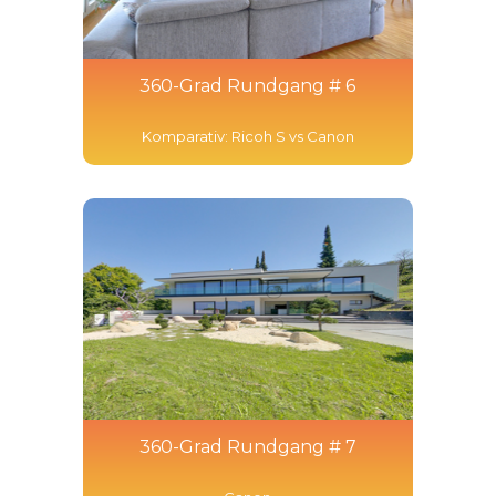
360-Grad Rundgang # 6
Komparativ: Ricoh S vs Canon
360-Grad Rundgang # 7